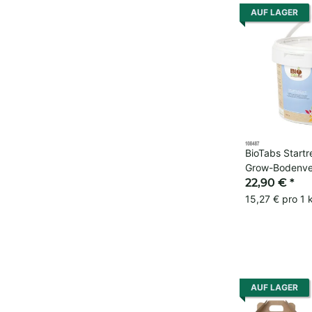
AUF LAGER
BioTabs Startr
Grow-Bodenve
22,90 €
*
15,27 € pro 1 
AUF LAGER