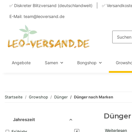
✅ Diskreter Blitzversand (deutschlandweit)
✅ Versandkoste
E-Mail: team@leoversand.de
Angebote
Samen
Bongshop
Growsh
Startseite
Growshop
Dünger
Dünger nach Marken
Dünger
Jahreszeit
Weiterlesen
Frühjahr
Artikel gefunden
4