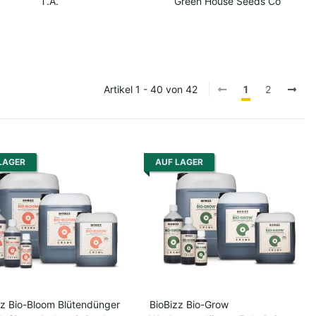
T.A.
Green House Seeds Co
Artikel 1 - 40 von 42
1
2
LAGER
AUF LAGER
zz Bio-Bloom Blütendünger
BioBizz Bio-Grow