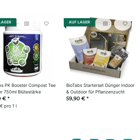
LAGER
AUF LAGER
bs PK Booster Compost Tee
BioTabs Starterset Dünger Indoor
r 750ml Blütestärke
& Outdoor für Pflanzenzucht
0 €
*
59,90 €
*
€ pro 1 l