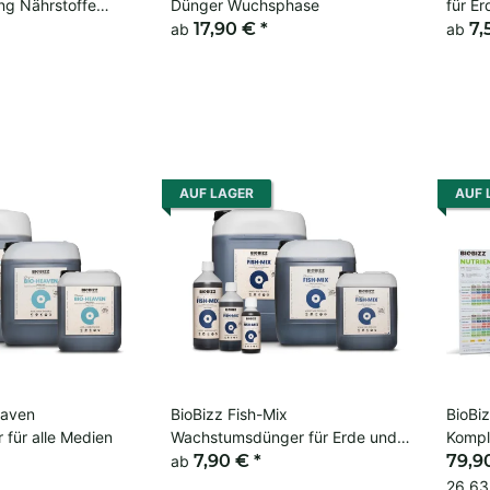
ng Nährstoffe
Dünger Wuchsphase
für E
17,90 €
*
Grow
7,
ab
ab
AUF LAGER
AUF 
eaven
BioBizz Fish-Mix
BioBi
 für alle Medien
Wachstumsdünger für Erde und
Kompl
Coco für Outdoor Grow
7,90 €
*
Growi
79,9
ab
26,63 