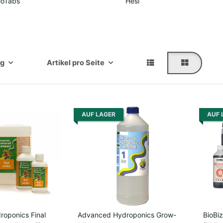
ioTabs
Hesi
ng
Artikel pro Seite
AUF LAGER
AUF 
oponics Final
Advanced Hydroponics Grow-
BioBi