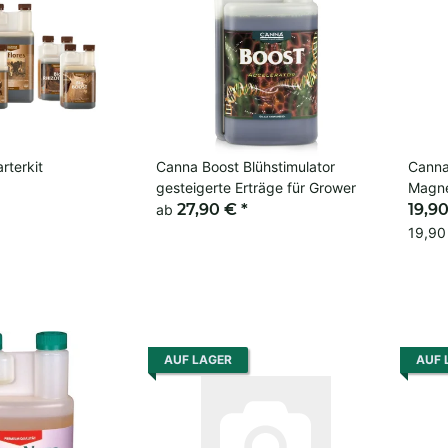
rterkit
Canna Boost Blühstimulator
Canna
gesteigerte Erträge für Grower
Magne
27,90 €
*
19,9
ab
19,90 
AUF LAGER
AUF 