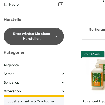
B
Hydro
Artikel gefunden
11
Hersteller
Sortieru
Bitte wählen Sie einen
Hersteller.
Kategorien
AUF LAGER
Angebote
Samen
Bongshop
Growshop
Substratzusätze & Conditioner
Advanced Hydr