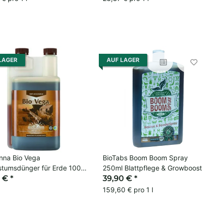
LAGER
AUF LAGER
nna Bio Vega
BioTabs Boom Boom Spray
tumsdünger für Erde 100%
250ml Blattpflege & Growboost
isch
0 €
*
39,90 €
*
159,60 € pro 1 l