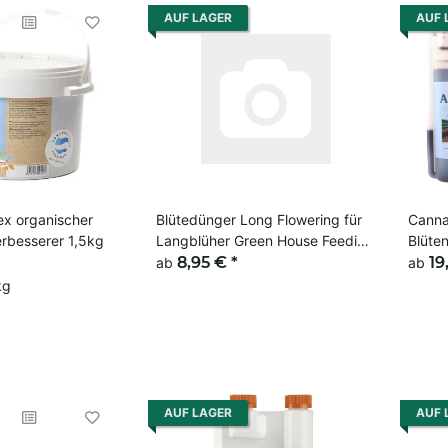
AUF LAGER
AUF 
ex organischer
Blütedünger Long Flowering für
Canna
rbesserer 1,5kg
Langblüher Green House Feeding
Blüte
125-25kg
8,95 €
*
Kreisl
19
ab
ab
kg
AUF LAGER
AUF 