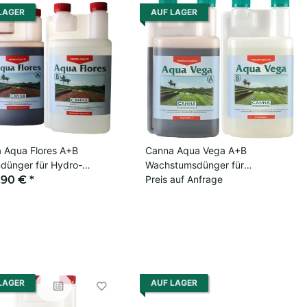
LAGER
AUF LAGER
 Aqua Flores A+B
Canna Aqua Vega A+B
ndünger für Hydro-
Wachstumsdünger für
äufe
,90 €
*
rezirkulierende Wassersysteme
Preis auf Anfrage
LAGER
AUF LAGER