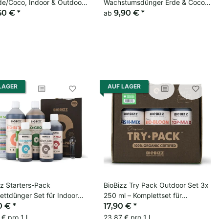
rde/Coco, Indoor & Outdoor
Wachstumsdünger Erde & Coco,
50 €
*
Indoor Grow
9,90 €
*
ab
LAGER
AUF LAGER
zz Starters-Pack
BioBizz Try Pack Outdoor Set 3x
ettdünger Set für Indoor
250 ml – Komplettset für
ng
0 €
*
Wachstum und Blüte
17,90 €
*
€ pro 1 l
23,87 € pro 1 l