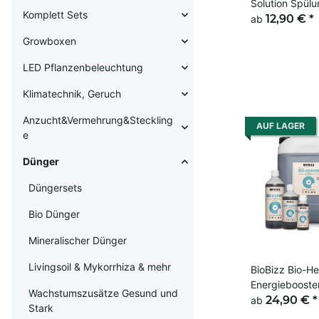
Solution Spülu
Komplett Sets
Grow Finish
12,90 €
*
ab
Growboxen
LED Pflanzenbeleuchtung
Klimatechnik, Geruch
Anzucht&Vermehrung&Steckling
AUF LAGER
e
Dünger
Düngersets
Bio Dünger
Mineralischer Dünger
Livingsoil & Mykorrhiza & mehr
BioBizz Bio-H
Energiebooster
Wachstumszusätze Gesund und
24,90 €
*
ab
Stark