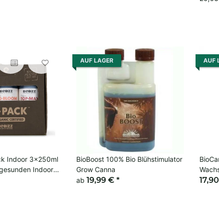
AUF LAGER
AUF 
ck Indoor 3x250ml
BioBoost 100% Bio Blühstimulator
BioCa
 gesunden Indoor
Grow Canna
Wachs
19,99 €
*
biolog
17,9
ab