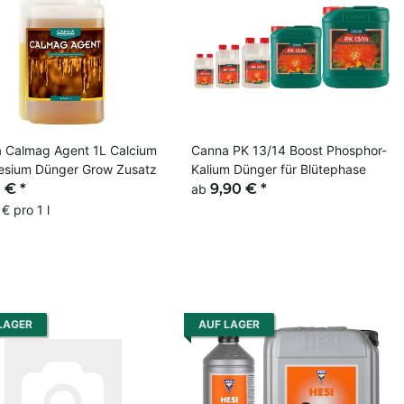
 Calmag Agent 1L Calcium
Canna PK 13/14 Boost Phosphor-
sium Dünger Grow Zusatz
Kalium Dünger für Blütephase
0 €
*
9,90 €
*
ab
€ pro 1 l
LAGER
AUF LAGER