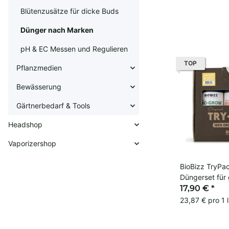
Blütenzusätze für dicke Buds
Dünger nach Marken
pH & EC Messen und Regulieren
TOP
Pflanzmedien
Bewässerung
Gärtnerbedarf & Tools
Headshop
Vaporizershop
BioBizz TryPa
Düngerset für
Grow
17,90 €
*
23,87 € pro 1 l