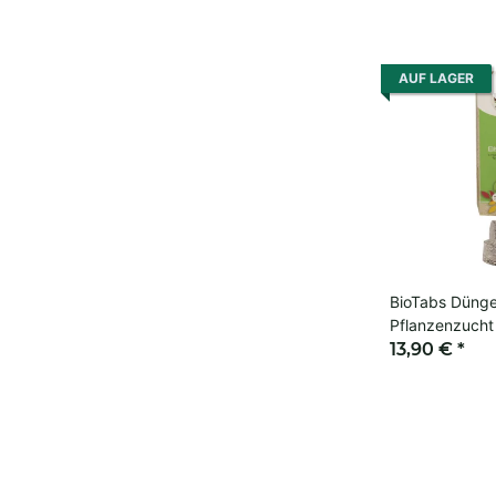
AUF LAGER
BioTabs Dünge
Pflanzenzucht
13,90 €
*