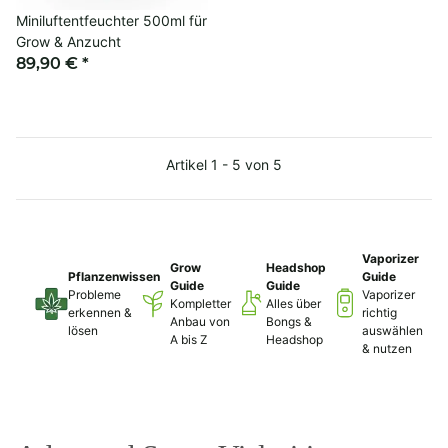
Miniluftentfeuchter 500ml für
Grow & Anzucht
89,90 €
*
Artikel 1 - 5 von 5
Vaporizer
Grow
Headshop
Pflanzenwissen
Guide
Guide
Guide
Probleme
Vaporizer
Kompletter
Alles über
erkennen &
richtig
Anbau von
Bongs &
lösen
auswählen
A bis Z
Headshop
& nutzen