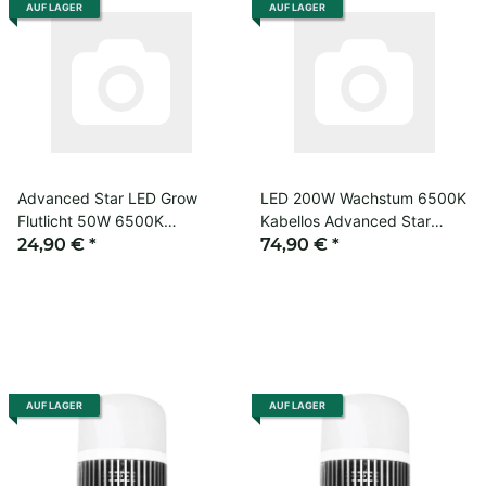
AUF LAGER
AUF LAGER
Advanced Star LED Grow
LED 200W Wachstum 6500K
Flutlicht 50W 6500K
Kabellos Advanced Star
Vegphase Maximum ohne
24,90 €
*
Grow Licht
74,90 €
*
Kabel
AUF LAGER
AUF LAGER