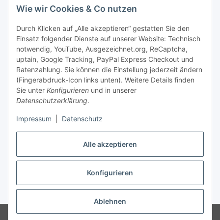
Mehr über
Wie wir Cookies & Co nutzen
Bequem zahlen
Durch Klicken auf „Alle akzeptieren“ gestatten Sie den
Einsatz folgender Dienste auf unserer Website: Technisch
notwendig, YouTube, Ausgezeichnet.org, ReCaptcha,
uptain, Google Tracking, PayPal Express Checkout und
Ratenzahlung. Sie können die Einstellung jederzeit ändern
(Fingerabdruck-Icon links unten). Weitere Details finden
Sie unter
Konfigurieren
und in unserer
Datenschutzerklärung
.
Impressum
|
Datenschutz
Vertrag widerrufen
Alle akzeptieren
* Die Preise können im Online-Shop und im unseren örtlichen Laden
Konfigurieren
Versand
abweichen. Alle Preise inkl. gesetzlicher USt., zzgl.
** Ausgenommen Erde-, Substrat- und Palettenversand.
Ablehnen
© 1995-2026, LeoVersand.de