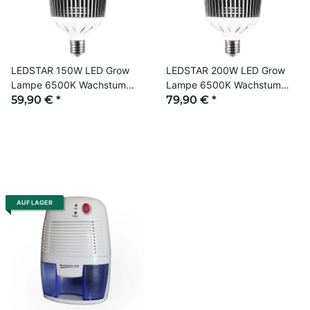
LEDSTAR 150W LED Grow
LEDSTAR 200W LED Grow
Lampe 6500K Wachstum
Lampe 6500K Wachstum
Indoor
59,90 €
*
Growbox
79,90 €
*
AUF LAGER