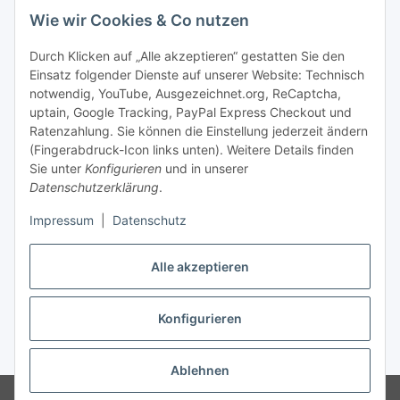
Mehr über
Wie wir Cookies & Co nutzen
Bequem zahlen
Durch Klicken auf „Alle akzeptieren“ gestatten Sie den
Einsatz folgender Dienste auf unserer Website: Technisch
notwendig, YouTube, Ausgezeichnet.org, ReCaptcha,
uptain, Google Tracking, PayPal Express Checkout und
Ratenzahlung. Sie können die Einstellung jederzeit ändern
(Fingerabdruck-Icon links unten). Weitere Details finden
Sie unter
Konfigurieren
und in unserer
Datenschutzerklärung
.
Impressum
|
Datenschutz
Vertrag widerrufen
Alle akzeptieren
* Die Preise können im Online-Shop und im unseren örtlichen Laden
Konfigurieren
Versand
abweichen. Alle Preise inkl. gesetzlicher USt., zzgl.
** Ausgenommen Erde-, Substrat- und Palettenversand.
Ablehnen
© 1995-2026, LeoVersand.de