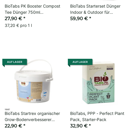
BioTabs PK Booster Compost
BioTabs Starterset Dünger
Tee Dünger 750ml
Indoor & Outdoor für
Blütestärke
27,90 €
*
Pflanzenzucht
59,90 €
*
37,20 € pro 1 l
AUF LAGER
AUF LAGER
BioTabs Startrex organischer
BioTabs, PPP - Perfect Plant
Grow-Bodenverbesserer
Pack, Starter-Pack
1,5kg
22,90 €
*
32,90 €
*