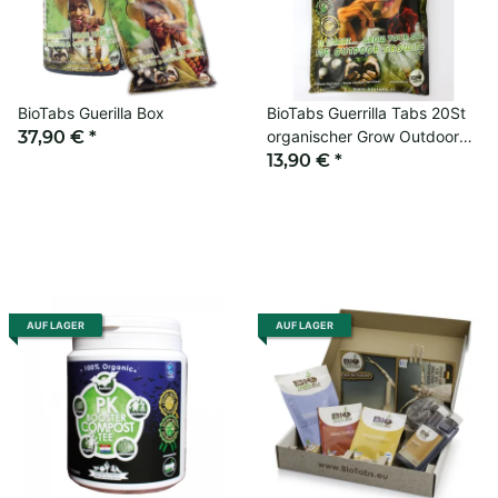
BioTabs Guerilla Box
BioTabs Guerrilla Tabs 20St
37,90 €
*
organischer Grow Outdoor
Dünger
13,90 €
*
AUF LAGER
AUF LAGER