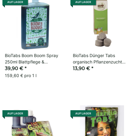
AUF LAGER
AUF LAGER
BioTabs Boom Boom Spray
BioTabs Dünger Tabs
250ml Blattpflege &
organisch Pflanzenzucht
Growboost
39,90 €
*
Grow Box
13,90 €
*
159,60 € pro 1 l
AUF LAGER
AUF LAGER