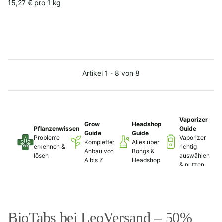
15,27 € pro 1 kg
Artikel 1 - 8 von 8
Vaporizer
Grow
Headshop
Pflanzenwissen
Guide
Guide
Guide
Probleme
Vaporizer
Kompletter
Alles über
erkennen &
richtig
Anbau von
Bongs &
lösen
auswählen
A bis Z
Headshop
& nutzen
BioTabs bei LeoVersand – 50%