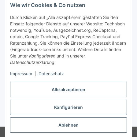
Mehr über
Wie wir Cookies & Co nutzen
Bequem zahlen
Durch Klicken auf „Alle akzeptieren“ gestatten Sie den
Einsatz folgender Dienste auf unserer Website: Technisch
notwendig, YouTube, Ausgezeichnet.org, ReCaptcha,
uptain, Google Tracking, PayPal Express Checkout und
Ratenzahlung. Sie können die Einstellung jederzeit ändern
(Fingerabdruck-Icon links unten). Weitere Details finden
Sie unter
Konfigurieren
und in unserer
Datenschutzerklärung
.
Impressum
|
Datenschutz
Vertrag widerrufen
Alle akzeptieren
* Die Preise können im Online-Shop und im unseren örtlichen Laden
Konfigurieren
Versand
abweichen. Alle Preise inkl. gesetzlicher USt., zzgl.
** Ausgenommen Erde-, Substrat- und Palettenversand.
Ablehnen
© 1995-2026, LeoVersand.de