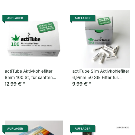
AUF LAGER
AUF LAGER
actiTube Aktivkohlefilter
actiTube Slim Aktivkohlefilter
8mm 100 St, für sanften
6,9mm 50 Stk Filter für
Kräuterrauch-Genuss
12,99 €
*
Zigaretten
9,99 €
*
AUF LAGER
AUF LAGER