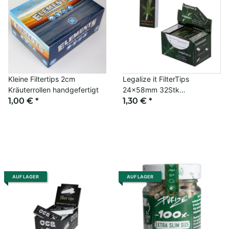
Kleine Filtertips 2cm
Legalize it FilterTips
Kräuterrollen handgefertigt
24x58mm 32Stk
1,00 €
*
ungeperforiert
1,30 €
*
AUF LAGER
AUF LAGER