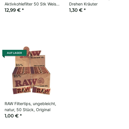
Aktivkohlefilter 50 Stk Weiss
Drehen Kräuter
Filter Zigaretten
12,99 €
*
1,30 €
*
AUF LAGER
RAW Filtertips, ungebleicht,
natur, 50 Stück, Original
1,00 €
*