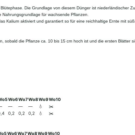
 Blütephase. Die Grundlage von diesem Dünger ist niederländischer Zuc
ige Nahrungsgrundlage für wachsende Pflanzen.
as Kalium aktiviert und garantiert so für eine reichhaltige Ernte mit sü
 sobald die Pflanze ca. 10 bis 15 cm hoch ist und die ersten Blätter 
Wo5
Wo6
Wo7
Wo8
Wo9
Wo10
—
—
—
—
💧
✂️
0,4
0,2
0,2
0,2
💧
✂️
Wo5
Wo6
Wo7
Wo8
Wo9
Wo10