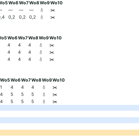
Wo5
Wo6
Wo7
Wo8
Wo9
Wo10
—
—
—
—
💧
✂️
0,4
0,2
0,2
0,2
💧
✂️
Wo5
Wo6
Wo7
Wo8
Wo9
Wo10
4
4
4
💧
✂️
4
4
4
💧
✂️
4
4
4
💧
✂️
Wo5
Wo6
Wo7
Wo8
Wo9
Wo10
1
4
4
4
💧
✂️
4
5
5
5
💧
✂️
4
5
5
5
💧
✂️