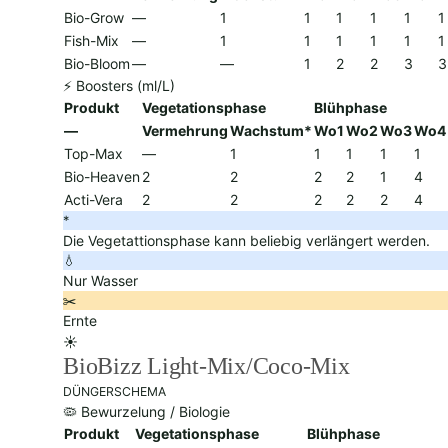
Bio-Grow
—
1
1
1
1
1
1
Fish-Mix
—
1
1
1
1
1
1
Bio-Bloom
—
—
1
2
2
3
3
⚡ Boosters (ml/L)
Produkt
Vegetationsphase
Blühphase
—
Vermehrung
Wachstum*
Wo1
Wo2
Wo3
Wo4
Top-Max
—
1
1
1
1
1
Bio-Heaven
2
2
2
2
1
4
Acti-Vera
2
2
2
2
2
4
*
Die Vegetattionsphase kann beliebig verlängert werden.
💧
Nur Wasser
✂️
Ernte
☀️
BioBizz Light-Mix/Coco-Mix
DÜNGERSCHEMA
🦠 Bewurzelung / Biologie
Produkt
Vegetationsphase
Blühphase