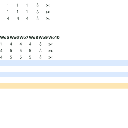
1
1
1
💧
✂️
1
1
1
💧
✂️
4
4
4
💧
✂️
Wo5
Wo6
Wo7
Wo8
Wo9
Wo10
1
4
4
4
💧
✂️
4
5
5
5
💧
✂️
4
5
5
5
💧
✂️