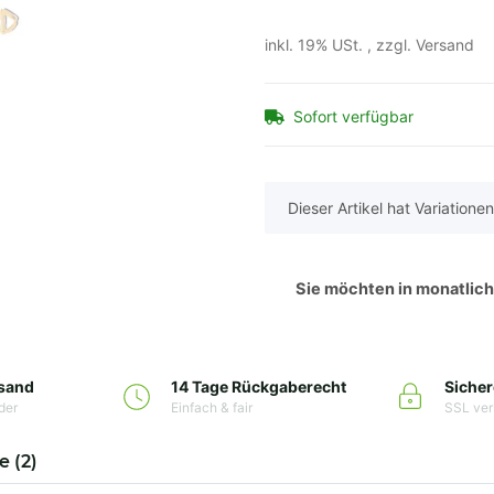
inkl. 19% USt. , zzgl.
Versand
Sofort verfügbar
x
Dieser Artikel hat Variatione
Sie möchten in monatlic
rsand
14 Tage Rückgaberecht
Sicher
der
Einfach & fair
SSL ver
 (2)