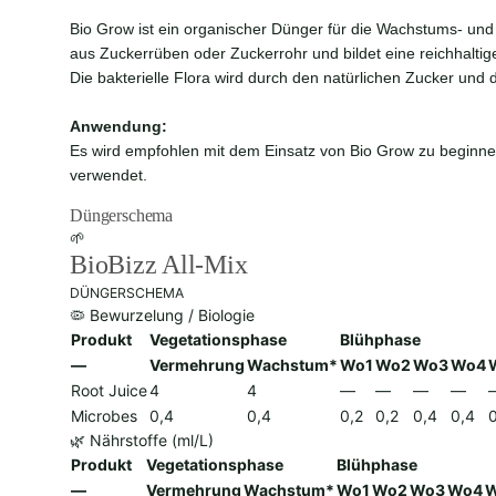
Bio Grow ist ein organischer Dünger für die Wachstums- und
aus Zuckerrüben oder Zuckerrohr und bildet eine reichhalt
Die bakterielle Flora wird durch den natürlichen Zucker und d
Anwendung:
Es wird empfohlen mit dem Einsatz von Bio Grow zu beginnen,
verwendet.
Düngerschema
🌱
BioBizz All-Mix
DÜNGERSCHEMA
🦠 Bewurzelung / Biologie
Produkt
Vegetationsphase
Blühphase
—
Vermehrung
Wachstum*
Wo1
Wo2
Wo3
Wo4
Root Juice
4
4
—
—
—
—
Microbes
0,4
0,4
0,2
0,2
0,4
0,4
🌿 Nährstoffe (ml/L)
Produkt
Vegetationsphase
Blühphase
—
Vermehrung
Wachstum*
Wo1
Wo2
Wo3
Wo4