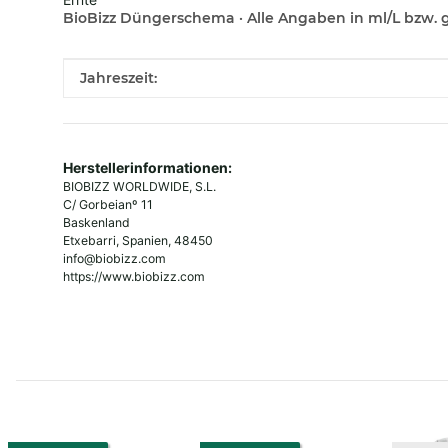
BioBizz Düngerschema · Alle Angaben in ml/L bzw. 
Produkteigenschaft
Wert
Jahreszeit:
Herstellerinformationen:
BIOBIZZ WORLDWIDE, S.L.
C/ Gorbeianº 11
Baskenland
Etxebarri, Spanien, 48450
info@biobizz.com
https://www.biobizz.com