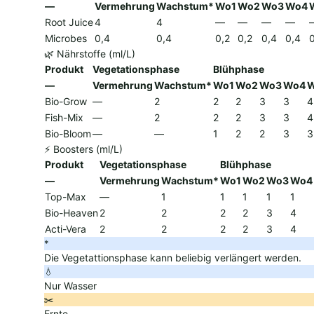
—
Vermehrung
Wachstum*
Wo1
Wo2
Wo3
Wo4
Root Juice
4
4
—
—
—
—
Microbes
0,4
0,4
0,2
0,2
0,4
0,4
🌿 Nährstoffe (ml/L)
Produkt
Vegetationsphase
Blühphase
—
Vermehrung
Wachstum*
Wo1
Wo2
Wo3
Wo4
Bio-Grow
—
2
2
2
3
3
4
Fish-Mix
—
2
2
2
3
3
4
Bio-Bloom
—
—
1
2
2
3
3
⚡ Boosters (ml/L)
Produkt
Vegetationsphase
Blühphase
—
Vermehrung
Wachstum*
Wo1
Wo2
Wo3
Wo4
Top-Max
—
1
1
1
1
1
Bio-Heaven
2
2
2
2
3
4
Acti-Vera
2
2
2
2
3
4
*
Die Vegetattionsphase kann beliebig verlängert werden.
💧
Nur Wasser
✂️
Ernte