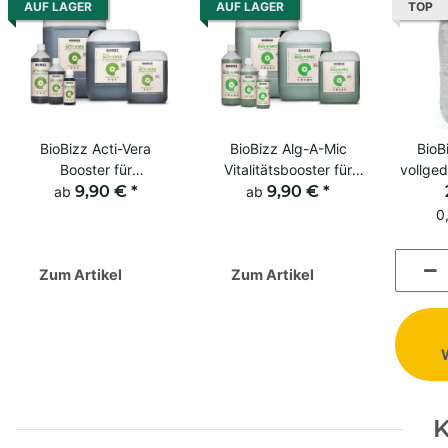
AUF LAGER
AUF LAGER
TOP
BioBizz Acti-Vera
BioBizz Alg-A-Mic
BioB
Booster für
Vitalitätsbooster für
vollge
Immunsystem &
9,90 €
*
Erde & Coco Grow
9,90 €
*
ab
ab
Wachstum bei Grows
0
auf Erde/Coco
Zum Artikel
Zum Artikel
K