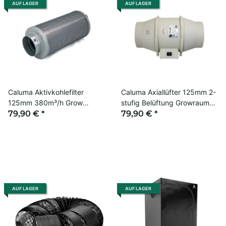
AUF LAGER
AUF LAGER
Caluma Aktivkohlefilter
Caluma Axiallüfter 125mm 2-
125mm 380m³/h Grow
stufig Belüftung Growraum
Geruchsfilter
79,90 €
*
Ventilator Grow
79,90 €
*
AUF LAGER
AUF LAGER