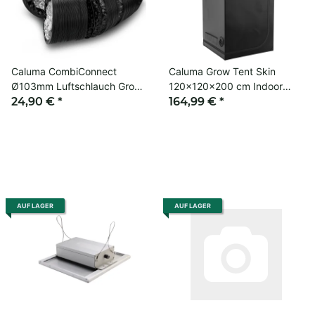
Caluma CombiConnect
Caluma Grow Tent Skin
Ø103mm Luftschlauch Grow-
120x120x200 cm Indoor
Belüftung
24,90 €
*
Grow Zelt Growbox
164,99 €
*
AUF LAGER
AUF LAGER