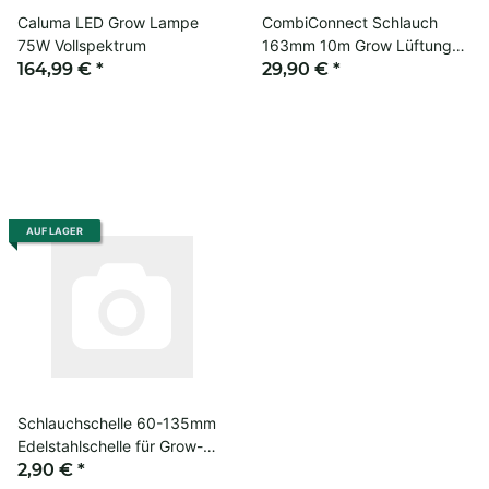
Caluma LED Grow Lampe
CombiConnect Schlauch
75W Vollspektrum
163mm 10m Grow Lüftung
164,99 €
*
Klima
29,90 €
*
AUF LAGER
Schlauchschelle 60-135mm
Edelstahlschelle für Grow-
Lüftung
2,90 €
*