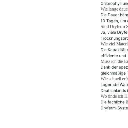
Chlorophyll un
Wie lange daue
Die Dauer häng
10 Tagen, um e
Sind Dryferm S
Ja, viele Dryf
Trocknungspro
Wie viel Materi
Die Kapazität 
effiziente und
Muss ich die E
Dank der spezi
gleichmäßige 
Wie schnell erf
Lagernde Ware 
Deutschlands i
Wo finde ich H
Die fachliche 
Dryferm-Syste