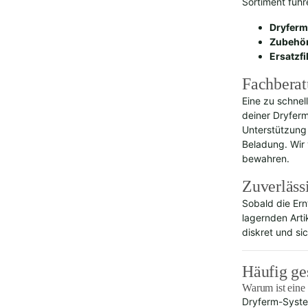
Sortiment führ
Dryferm
Zubehör
Ersatzfi
Fachberat
Eine zu schnel
deiner Dryferm
Unterstützung
Beladung. Wir 
bewahren.
Zuverläss
Sobald die Ern
lagernden Art
diskret und sic
Häufig ge
Warum ist eine 
Dryferm-System