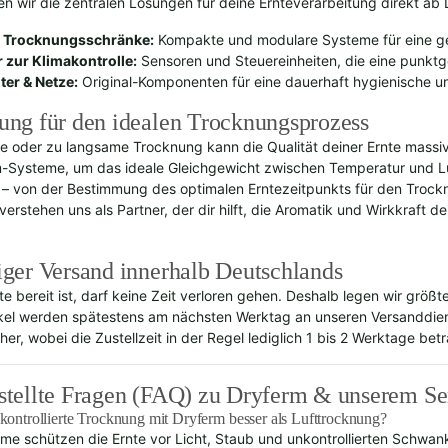
en wir die zentralen Lösungen für deine Ernteverarbeitung direkt ab 
 Trocknungsschränke:
Kompakte und modulare Systeme für eine g
 zur Klimakontrolle:
Sensoren und Steuereinheiten, die eine punktg
lter & Netze:
Original-Komponenten für eine dauerhaft hygienische 
ung für den idealen Trocknungsprozess
le oder zu langsame Trocknung kann die Qualität deiner Ernte massiv 
-Systeme, um das ideale Gleichgewicht zwischen Temperatur und Luft
 – von der Bestimmung des optimalen Erntezeitpunkts für den Trock
verstehen uns als Partner, der dir hilft, die Aromatik und Wirkkraft
iger Versand innerhalb Deutschlands
te bereit ist, darf keine Zeit verloren gehen. Deshalb legen wir größ
ikel werden spätestens am nächsten Werktag an unseren Versanddien
her, wobei die Zustellzeit in der Regel lediglich 1 bis 2 Werktage betr
stellte Fragen (FAQ) zu Dryferm & unserem Se
kontrollierte Trocknung mit Dryferm besser als Lufttrocknung?
e schützen die Ernte vor Licht, Staub und unkontrollierten Schwan