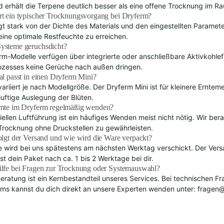
d erhält die Terpene deutlich besser als eine offene Trocknung im R
rt ein typischer Trocknungsvorgang bei Dryferm?
t stark von der Dichte des Materials und den eingestellten Paramete
ine optimale Restfeuchte zu erreichen.
ysteme geruchsdicht?
erm-Modelle verfügen über integrierte oder anschließbare Aktivkohlef
zesses keine Gerüche nach außen dringen.
al passt in einen Dryferm Mini?
variiert je nach Modellgröße. Der Dryferm Mini ist für kleinere Ernte
 luftige Auslegung der Blüten.
rnte im Dryferm regelmäßig wenden?
ellen Luftführung ist ein häufiges Wenden meist nicht nötig. Wir ber
Trocknung ohne Druckstellen zu gewährleisten.
olgt der Versand und wie wird die Ware verpackt?
wird bei uns spätestens am nächsten Werktag verschickt. Der Versand
st dein Paket nach ca. 1 bis 2 Werktage bei dir.
ilfe bei Fragen zur Trocknung oder Systemauswahl?
Beratung ist ein Kernbestandteil unseres Services. Bei technischen 
ms kannst du dich direkt an unsere Experten wenden unter:
fragen@