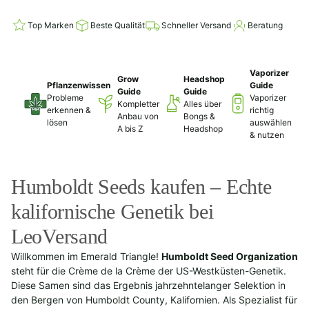
Top Marken
Beste Qualität
Schneller Versand
Beratung
Vaporizer
Grow
Headshop
Pflanzenwissen
Guide
Guide
Guide
Probleme
Vaporizer
Kompletter
Alles über
erkennen &
richtig
Anbau von
Bongs &
lösen
auswählen
A bis Z
Headshop
& nutzen
Humboldt Seeds kaufen – Echte
kalifornische Genetik bei
LeoVersand
Willkommen im Emerald Triangle!
Humboldt Seed Organization
steht für die Crème de la Crème der US-Westküsten-Genetik.
Diese Samen sind das Ergebnis jahrzehntelanger Selektion in
den Bergen von Humboldt County, Kalifornien. Als Spezialist für