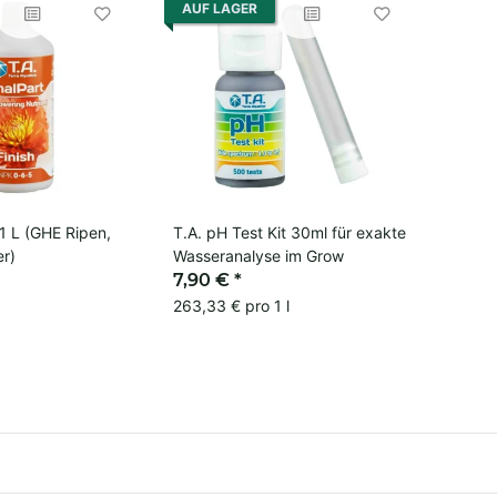
AUF LAGER
 1 L (GHE Ripen,
T.A. pH Test Kit 30ml für exakte
r)
Wasseranalyse im Grow
7,90 €
*
263,33 € pro 1 l