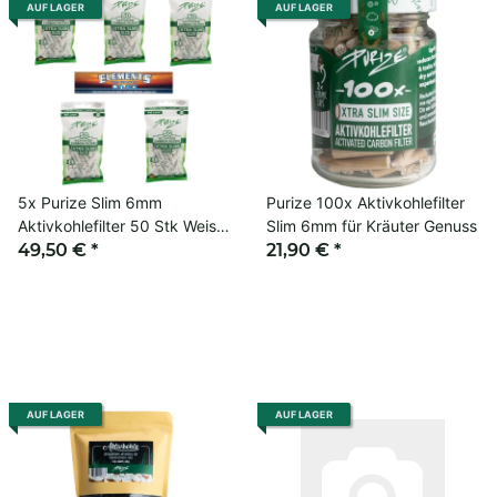
AUF LAGER
AUF LAGER
5x Purize Slim 6mm
Purize 100x Aktivkohlefilter
Aktivkohlefilter 50 Stk Weiss
Slim 6mm für Kräuter Genuss
+ Elements Slim Long Paper
49,50 €
*
21,90 €
*
AUF LAGER
AUF LAGER