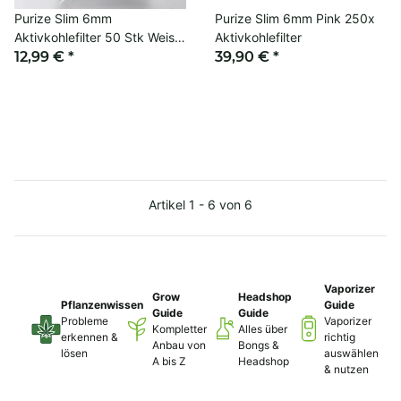
Purize Slim 6mm
Purize Slim 6mm Pink 250x
Aktivkohlefilter 50 Stk Weiss
Aktivkohlefilter
Filter Zigaretten
12,99 €
*
39,90 €
*
Artikel 1 - 6 von 6
Vaporizer
Grow
Headshop
Pflanzenwissen
Guide
Guide
Guide
Probleme
Vaporizer
Kompletter
Alles über
erkennen &
richtig
Anbau von
Bongs &
lösen
auswählen
A bis Z
Headshop
& nutzen