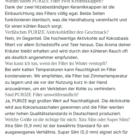
Warum haben PURIZE Filter zwei Keramikkappen?
Dank der zwei hitzebeständigen Keramikkappen ist die
Einbaurichtung des Filters völlig egal. Beide Seiten
funktionieren identisch, was die Handhabung vereinfacht und
für einen kühlen Rauch sorgt.
Verfälschen PURIZE Aktivkohlefilter den Geschmack?
Nein, im Gegenteil. Die hochwertige Aktivkohle auf Kokosbasis
filtert vor allem Schadstoffe und Teer heraus. Das Aroma deiner
Kräuter bleibt erhalten und wird durch den kühleren Rauch oft
als deutlich angenehmer empfunden.
Was kann ich tun, wenn der Filter im Winter verstopft?
Bei sehr kalten Temperaturen kann Feuchtigkeit im Filter
kondensieren. Wir empfehlen, die Filter bei Zimmertemperatur
zu lagern und sie vor der Nutzung kurz in der Hand
anzuwärmen, um ein Verkleben der Kohle zu verhindern.
Sind PURIZE Filter umweltfreundlich?
Ja, PURIZE legt großen Wert auf Nachhaltigkeit. Die Aktivkohle
wird aus Kokosnussschalen gewonnen und die Filter werden
unter hohen Qualitätsstandards in Deutschland produziert.
Welche Größe ist die richtige für mich: Xtra Slim oder Super Slim?
Xtra Slim (5,9 mm) ist der bewährte Standard für ein
ausgewogenes Verhältnis. Super Slim (5,0 mm) eignet sich für