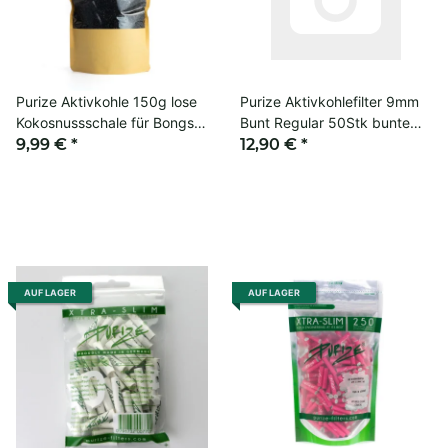
Purize Aktivkohle 150g lose
Purize Aktivkohlefilter 9mm
Kokosnussschale für Bongs &
Bunt Regular 50Stk bunte
Wasserpfeifen
9,99 €
*
Filter Pfeife Joint
12,90 €
*
AUF LAGER
AUF LAGER