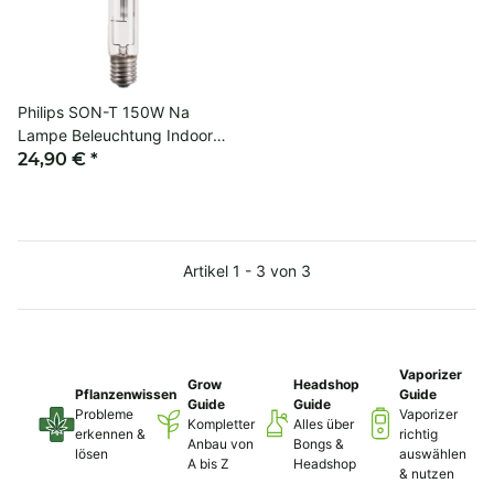
Philips SON-T 150W Na
Lampe Beleuchtung Indoor
Growing Grow
24,90 €
*
Artikel 1 - 3 von 3
Vaporizer
Grow
Headshop
Pflanzenwissen
Guide
Guide
Guide
Probleme
Vaporizer
Kompletter
Alles über
erkennen &
richtig
Anbau von
Bongs &
lösen
auswählen
A bis Z
Headshop
& nutzen