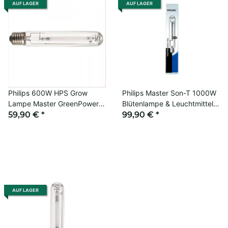
AUF LAGER
AUF LAGER
Philips 600W HPS Grow
Philips Master Son-T 1000W
Lampe Master GreenPower
Blütenlampe & Leuchtmittel
Blüte 2000K E40
59,90 €
*
für Grow
99,90 €
*
AUF LAGER