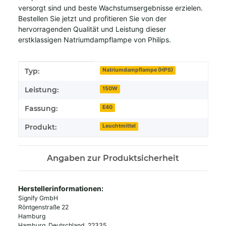
versorgt sind und beste Wachstumsergebnisse erzielen.
Bestellen Sie jetzt und profitieren Sie von der
hervorragenden Qualität und Leistung dieser
erstklassigen Natriumdampflampe von Philips.
Produkteigenschaft
Wert
Typ:
Natriumdampflampe (HPS)
Leistung:
150W
Fassung:
E40
Produkt:
Leuchtmittel
Angaben zur Produktsicherheit
Herstellerinformationen:
Signify GmbH
Röntgenstraße 22
Hamburg
Hamburg, Deutschland, 22335