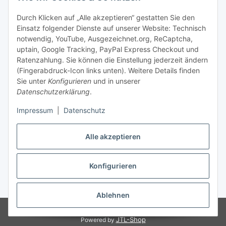
Bequem zahlen
Durch Klicken auf „Alle akzeptieren“ gestatten Sie den
Einsatz folgender Dienste auf unserer Website: Technisch
notwendig, YouTube, Ausgezeichnet.org, ReCaptcha,
uptain, Google Tracking, PayPal Express Checkout und
Ratenzahlung. Sie können die Einstellung jederzeit ändern
(Fingerabdruck-Icon links unten). Weitere Details finden
Sie unter
Konfigurieren
und in unserer
Datenschutzerklärung
.
Impressum
|
Datenschutz
Vertrag widerrufen
Alle akzeptieren
* Die Preise können im Online-Shop und im unseren örtlichen Laden
Konfigurieren
Versand
abweichen. Alle Preise inkl. gesetzlicher USt., zzgl.
** Ausgenommen Erde-, Substrat- und Palettenversand.
Ablehnen
© 1995-2026, LeoVersand.de
JTL-Shop
Powered by