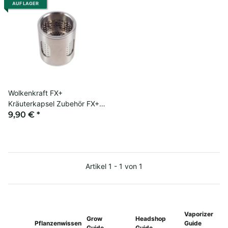
AUF LAGER
Wolkenkraft FX+
Kräuterkapsel Zubehör FX+
Vaporizer
9,90 €
*
Artikel 1 - 1 von 1
Vaporizer
Grow
Headshop
Pflanzenwissen
Guide
Guide
Guide