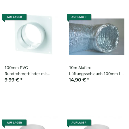
AUF LAGER
AUF LAGER
100mm PVC
10m Aluflex
Rundrohrverbinder mit
Lüftungsschlauch 100mm für
Flansch für Abluft Grow
9,99 €
*
Grow Zelt
14,90 €
*
AUF LAGER
AUF LAGER