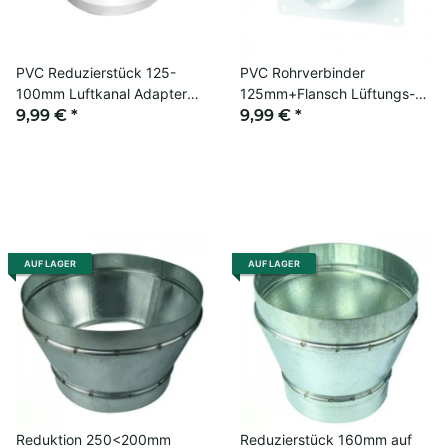
PVC Reduzierstück 125-
PVC Rohrverbinder
100mm Luftkanal Adapter
125mm+Flansch Lüftungs-
Grow
9,99 €
*
Verbinder Growing
9,99 €
*
AUF LAGER
AUF LAGER
Reduktion 250<200mm
Reduzierstück 160mm auf