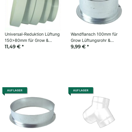
Universal-Reduktion Lüftung
Wandflansch 100mm für
150>80mm für Grow &
Grow Lüftungsrohr &
Indoor-Luftführung
11,49 €
*
Belüftungssystem
9,99 €
*
AUF LAGER
AUF LAGER