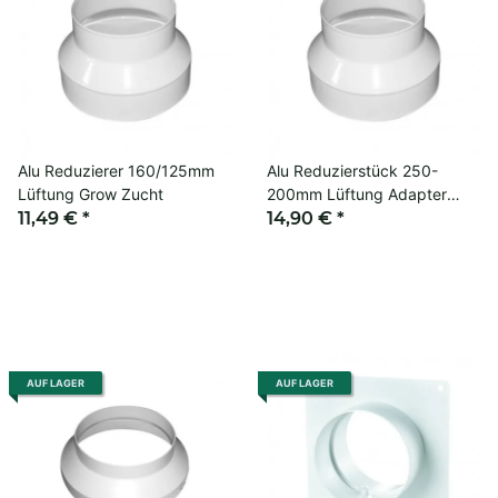
Alu Reduzierer 160/125mm
Alu Reduzierstück 250-
Lüftung Grow Zucht
200mm Lüftung Adapter
11,49 €
*
Grow Kanal
14,90 €
*
AUF LAGER
AUF LAGER