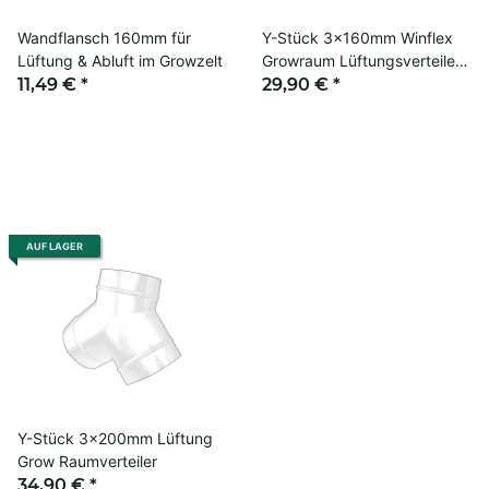
Wandflansch 160mm für
Y-Stück 3x160mm Winflex
Lüftung & Abluft im Growzelt
Growraum Lüftungsverteiler
11,49 €
*
Lüftungssystem
29,90 €
*
AUF LAGER
Y-Stück 3x200mm Lüftung
Grow Raumverteiler
34,90 €
*