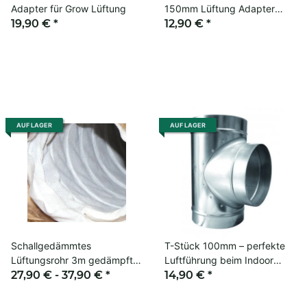
Adapter für Grow Lüftung
150mm Lüftung Adapter
19,90 €
*
Growbox
12,90 €
*
AUF LAGER
AUF LAGER
Schallgedämmtes
T-Stück 100mm – perfekte
Lüftungsrohr 3m gedämpft
Luftführung beim Indoor
Grow Belüftung Flex Rohr
27,90 € -
37,90 €
*
Growing
14,90 €
*