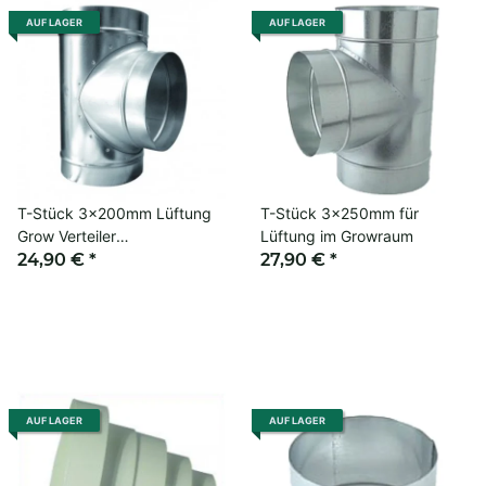
AUF LAGER
AUF LAGER
T-Stück 3x200mm Lüftung
T-Stück 3x250mm für
Grow Verteiler
Lüftung im Growraum
Belüftungskanal Zubehör
24,90 €
*
27,90 €
*
AUF LAGER
AUF LAGER