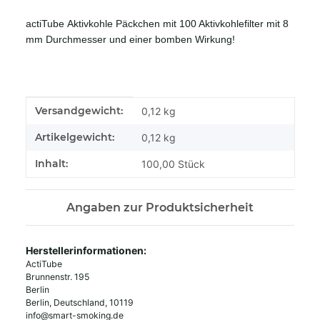
actiTube Aktivkohle Päckchen mit 100 Aktivkohlefilter mit 8
mm Durchmesser und einer bomben Wirkung!
Produkteigenschaft
Wert
Versandgewicht:
0,12 kg
Artikelgewicht:
0,12
kg
Inhalt:
100,00 Stück
Angaben zur Produktsicherheit
Herstellerinformationen:
ActiTube
Brunnenstr. 195
Berlin
Berlin, Deutschland, 10119
info@smart-smoking.de