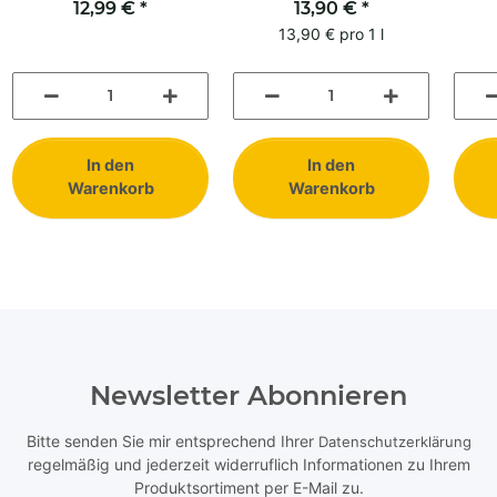
Klarsichtbeutel
12,99 €
*
13,90 €
Blüte
*
ges
13,90 € pro 1 l
In den
In den
Warenkorb
Warenkorb
Newsletter Abonnieren
Bitte senden Sie mir entsprechend Ihrer
Datenschutzerklärung
regelmäßig und jederzeit widerruflich Informationen zu Ihrem
Produktsortiment per E-Mail zu.