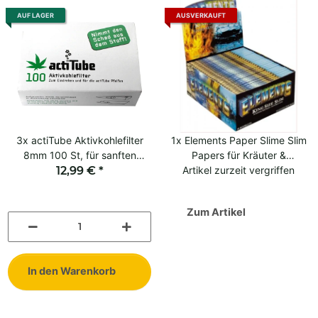
AUF LAGER
AUSVERKAUFT
3x
actiTube Aktivkohlefilter
1x
Elements Paper Slime Slim
8mm 100 St, für sanften
Papers für Kräuter &
Kräuterrauch-Genuss
12,99 €
*
Artikel zurzeit vergriffen
Blättchen
Zum Artikel
In den Warenkorb