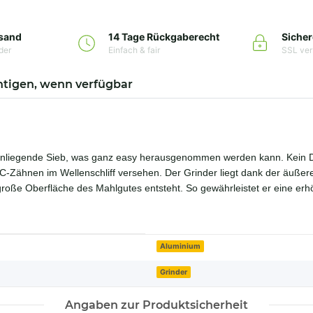
rsand
14 Tage Rückgaberecht
Sicher
der
Einfach & fair
SSL ver
htigen, wenn verfügbar
nnenliegende Sieb, was ganz easy herausgenommen werden kann. Kein 
Zähnen im Wellenschliff versehen. Der Grinder liegt dank der äußere
st große Oberfläche des Mahlgutes entsteht. So gewährleistet er eine 
Aluminium
Grinder
Angaben zur Produktsicherheit