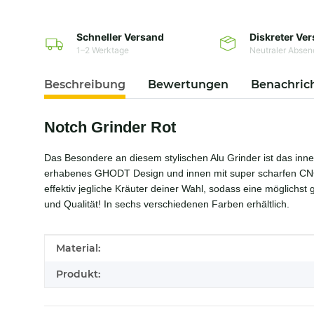
Schneller Versand
Diskreter Ve
1–2 Werktage
Neutraler Absen
Beschreibung
Bewertungen
Benachric
Notch Grinder Rot
Das Besondere an diesem stylischen Alu Grinder ist das i
erhabenes GHODT Design und innen mit super scharfen CNC-
effektiv jegliche Kräuter deiner Wahl, sodass eine möglich
und Qualität! In sechs verschiedenen Farben erhältlich.
Produkteigenschaft
Wert
Material:
Produkt: