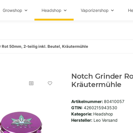
Growshop
Headshop
Vaporizershop
He
 Rot 50mm, 2-teilig inkl. Beutel, Kräutermühle
Notch Grinder Rot
Kräutermühle
Artikelnummer:
80410057
GTIN:
4260215943530
Kategorie:
Headshop
Hersteller:
Leo Versand