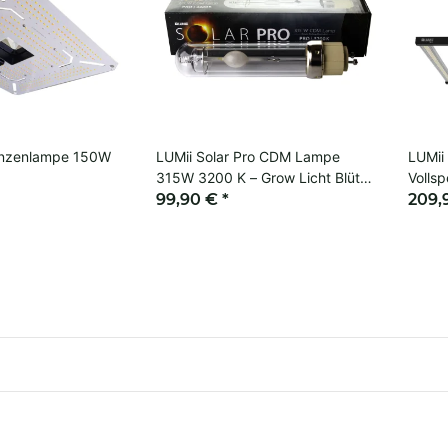
lanzenlampe 150W
LUMii Solar Pro CDM Lampe
LUMii
315W 3200 K – Grow Licht Blüte
Volls
& Vegi
99,90 €
*
209,