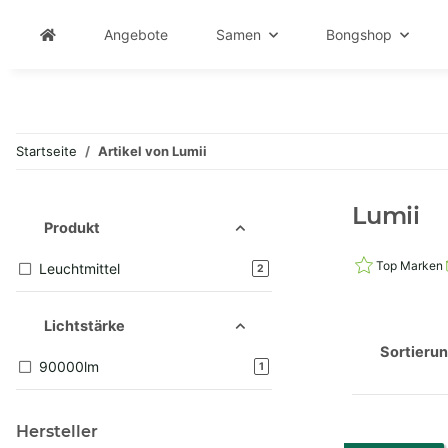
Angebote
Samen
Bongshop
Startseite
Artikel von Lumii
Lumii
Produkt
Top Marken
Leuchtmittel
Artikel gefunden
2
Lichtstärke
Sortieru
90000lm
Artikel gefunden
1
Hersteller