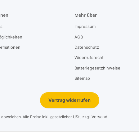
onen
Mehr über
ns
Impressum
glichkeiten
AGB
ormationen
Datenschutz
Widerrufsrecht
Batteriegesetzhinweise
Sitemap
Vertrag widerrufen
Versand
bweichen. Alle Preise inkl. gesetzlicher USt., zzgl.
© 1995-2026, LeoVersand.de