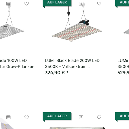
AUF LAGER
AUF 
lade 100W LED
LUMii Black Blade 200W LED
LUMii
 für Grow-Pflanzen
3500K – Vollspektrum
3500K
Growlampe
324,90 €
*
Light
529,
AUF LAGER
AUF 