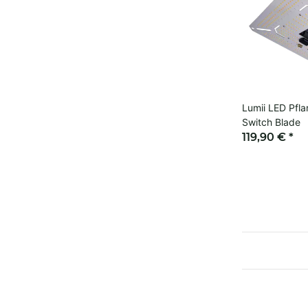
Lumii LED Pf
Switch Blade
119,90 €
*