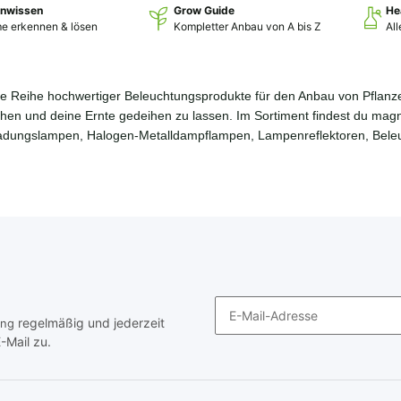
enwissen
Grow Guide
He
e erkennen & lösen
Kompletter Anbau von A bis Z
Al
ine Reihe hochwertiger Beleuchtungsprodukte für den Anbau von Pflan
chen und deine Ernte gedeihen zu lassen. Im Sortiment findest du magn
adungslampen, Halogen-Metalldampflampen, Lampenreflektoren, Bel
regelmäßig und jederzeit
ung
-Mail zu.
Newsletter Abonnieren