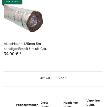
AUF LAGER
Aluschlauch 125mm 5m
schallgedämpft Umluft Grow
Rohr
34,90 €
*
Artikel 1 - 1 von 1
Vaporizer
Grow
Headshop
Pflanzenwissen
Guide
Guide
Guide