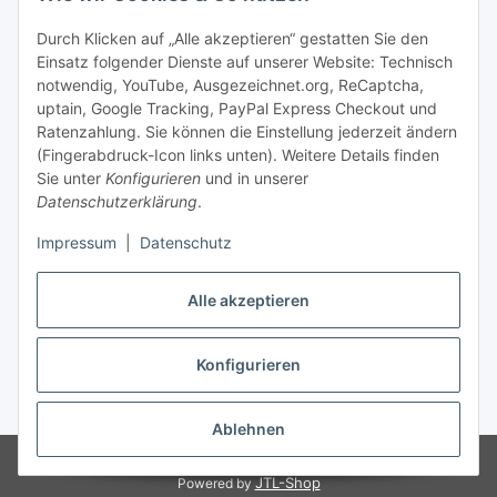
Bequem zahlen
Durch Klicken auf „Alle akzeptieren“ gestatten Sie den
Einsatz folgender Dienste auf unserer Website: Technisch
notwendig, YouTube, Ausgezeichnet.org, ReCaptcha,
uptain, Google Tracking, PayPal Express Checkout und
Ratenzahlung. Sie können die Einstellung jederzeit ändern
(Fingerabdruck-Icon links unten). Weitere Details finden
Sie unter
Konfigurieren
und in unserer
Datenschutzerklärung
.
Impressum
|
Datenschutz
Vertrag widerrufen
Alle akzeptieren
* Die Preise können im Online-Shop und im unseren örtlichen Laden
Konfigurieren
Versand
abweichen. Alle Preise inkl. gesetzlicher USt., zzgl.
** Ausgenommen Erde-, Substrat- und Palettenversand.
Ablehnen
© 1995-2026, LeoVersand.de
JTL-Shop
Powered by