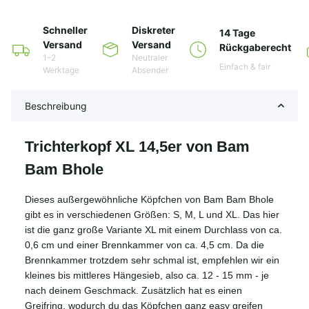
Schneller
Diskreter
14 Tage
Versand
Versand
Rückgaberecht
1–2
Neutraler
Einfach & fair
Werktage
Absender
Beschreibung
Trichterkopf XL 14,5er von Bam
Bam Bhole
Dieses außergewöhnliche Köpfchen von Bam Bam Bhole
gibt es in verschiedenen Größen: S, M, L und XL. Das hier
ist die ganz große Variante XL mit einem Durchlass von ca.
0,6 cm und einer Brennkammer von ca. 4,5 cm. Da die
Brennkammer trotzdem sehr schmal ist, empfehlen wir ein
kleines bis mittleres Hängesieb, also ca. 12 - 15 mm - je
nach deinem Geschmack. Zusätzlich hat es einen
Greifring, wodurch du das Köpfchen ganz easy greifen