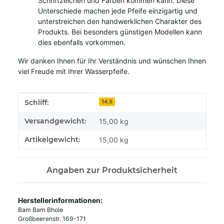
Schriftzeichen und Farben kommen kann. Diese
Unterschiede machen jede Pfeife einzigartig und
unterstreichen den handwerklichen Charakter des
Produkts. Bei besonders günstigen Modellen kann
dies ebenfalls vorkommen.
Wir danken Ihnen für Ihr Verständnis und wünschen Ihnen
viel Freude mit Ihrer Wasserpfeife.
Produkteigenschaft
Wert
Schliff:
14,5
Versandgewicht:
15,00 kg
Artikelgewicht:
15,00
kg
Angaben zur Produktsicherheit
Herstellerinformationen:
Bam Bam Bhole
Großbeerenstr. 169-171