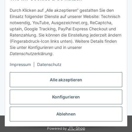
Bequem zahlen
Durch Klicken auf „Alle akzeptieren“ gestatten Sie den
Einsatz folgender Dienste auf unserer Website: Technisch
notwendig, YouTube, Ausgezeichnet.org, ReCaptcha,
uptain, Google Tracking, PayPal Express Checkout und
Ratenzahlung. Sie können die Einstellung jederzeit ändern
(Fingerabdruck-Icon links unten). Weitere Details finden
Sie unter
Konfigurieren
und in unserer
Datenschutzerklärung
.
Impressum
|
Datenschutz
Vertrag widerrufen
Alle akzeptieren
* Die Preise können im Online-Shop und im unseren örtlichen Laden
Konfigurieren
Versand
abweichen. Alle Preise inkl. gesetzlicher USt., zzgl.
** Ausgenommen Erde-, Substrat- und Palettenversand.
Ablehnen
© 1995-2026, LeoVersand.de
JTL-Shop
Powered by