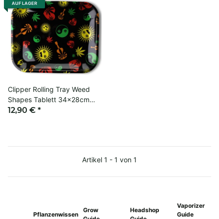
AUF LAGER
Clipper Rolling Tray Weed
Shapes Tablett 34x28cm
Hanf Kräuter Zubehör
12,90 €
*
Artikel 1 - 1 von 1
Vaporizer
Grow
Headshop
Pflanzenwissen
Guide
Guide
Guide