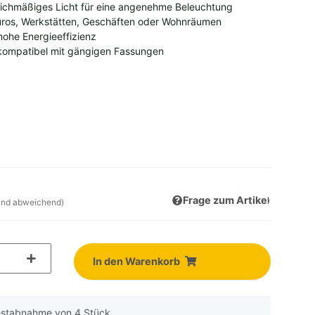
leichmäßiges Licht für eine angenehme Beleuchtung
 Büros, Werkstätten, Geschäften oder Wohnräumen
ohe Energieeffizienz
d kompatibel mit gängigen Fassungen
Frage zum Artikel
and abweichend)
In den Warenkorb
destabnahme von 4 Stück.