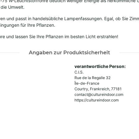
te-75 W-Leuchtstoffröhre deutlich weniger Energie als herkömmliche
 die Umwelt.
lieren und passt in handelsübliche Lampenfassungen. Egal, ob Sie Z
ingungen für Ihre Pflanzen.
e und lassen Sie Ihre Pflanzen im besten Licht erstrahlen!
Angaben zur Produktsicherheit
verantwortliche Person:
C.I.S.
Rue de la Regalle 32
Île-de-France
Courtry, Frankreich, 77181
contact@cultureindoor.com
https://cultureindoor.com