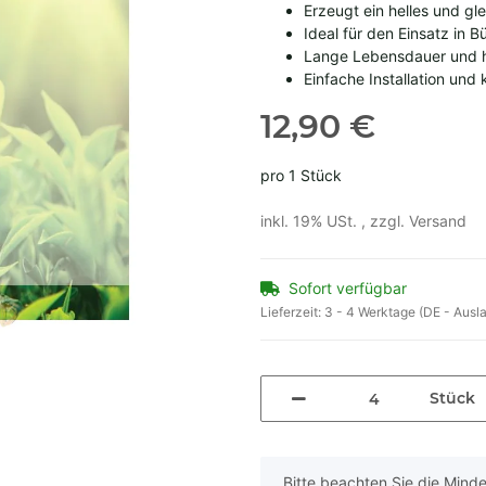
Erzeugt ein helles und g
Ideal für den Einsatz in
Lange Lebensdauer und h
Einfache Installation un
12,90 €
pro 1 Stück
inkl. 19% USt. , zzgl.
Versand
Sofort verfügbar
Lieferzeit:
3 - 4 Werktage
(DE - Ausl
Stück
x
Bitte beachten Sie die Min