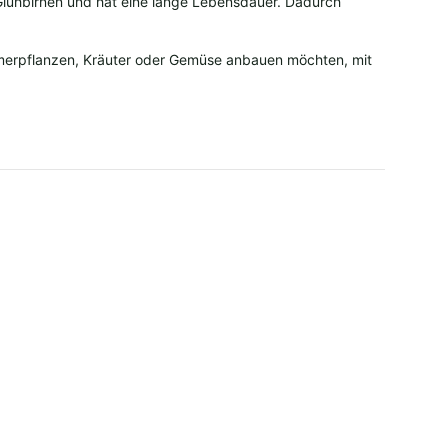
 Glühbirnen und hat eine lange Lebensdauer. Dadurch
immerpflanzen, Kräuter oder Gemüse anbauen möchten, mit