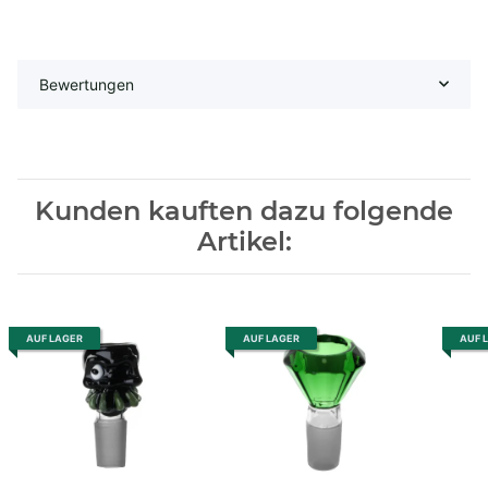
Bewertungen
Kunden kauften dazu folgende
Artikel:
AUF LAGER
AUF LAGER
AUF 