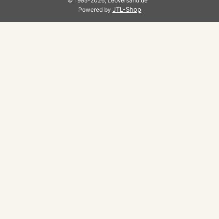
© 1995-2026, LeoVersand.de
JTL-Shop
Powered by