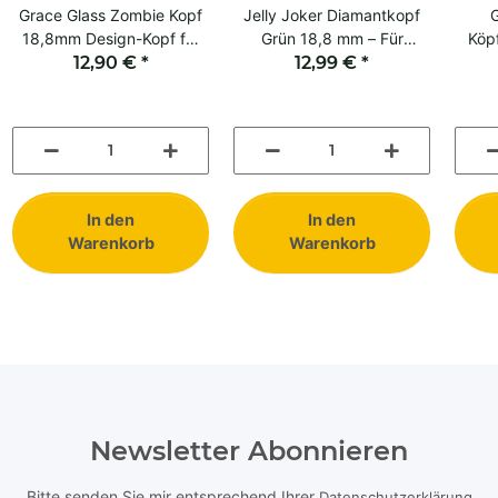
Grace Glass Zombie Kopf
Jelly Joker Diamantkopf
G
18,8mm Design-Kopf für
Grün 18,8 mm – Für
Köp
12,90 €
Kräuter
*
Kräutergenuss
12,99 €
*
In den
In den
Warenkorb
Warenkorb
Newsletter Abonnieren
Bitte senden Sie mir entsprechend Ihrer
Datenschutzerklärung