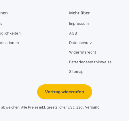
onen
Mehr über
ns
Impressum
glichkeiten
AGB
ormationen
Datenschutz
Widerrufsrecht
Batteriegesetzhinweise
Sitemap
Vertrag widerrufen
Versand
bweichen. Alle Preise inkl. gesetzlicher USt., zzgl.
© 1995-2026, LeoVersand.de