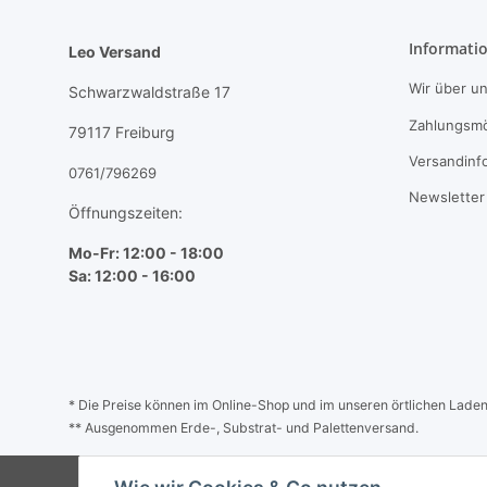
Informati
Leo Versand
Wir über u
Schwarzwaldstraße 17
Zahlungsmö
79117 Freiburg
Versandinf
0761/796269
Newsletter
Öffnungszeiten:
Mo-Fr: 12:00 - 18:00
Sa: 12:00 - 16:00
* Die Preise können im Online-Shop und im unseren örtlichen Laden a
** Ausgenommen Erde-, Substrat- und Palettenversand.