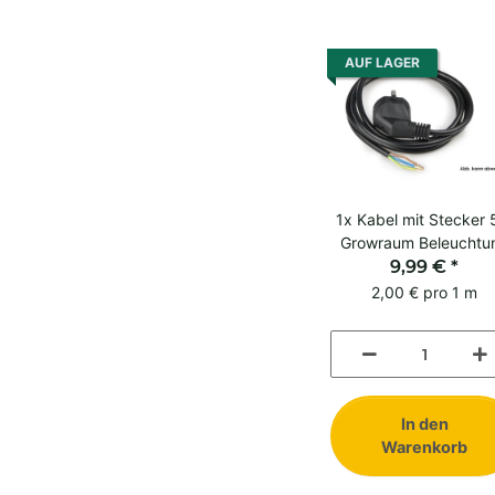
AUF LAGER
1x
Kabel mit Stecker
Growraum Beleuchtu
Stromversorgung
9,99 €
*
Equipment
2,00 € pro 1 m
In den
Warenkorb