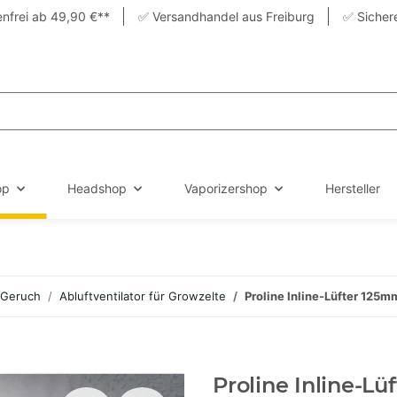
nfrei ab 49,90 €**
✅ Versandhandel aus Freiburg
✅ Sicher
op
Headshop
Vaporizershop
Hersteller
 Geruch
Abluftventilator für Growzelte
Proline Inline-Lüfter 125
Proline Inline-L