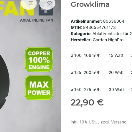
Growklima
Artikelnummer:
80636004
GTIN:
8436554761173
Kategorie:
Abluftventilator für
Hersteller:
Garden HighPro
ø 100 106m³/h 15 Watt 2
ø 125 200m³/h 20 Watt 2
ø 150 275m³/h 30 Watt 2
22,90 €
inkl. 19% USt. , zzgl.
Versand