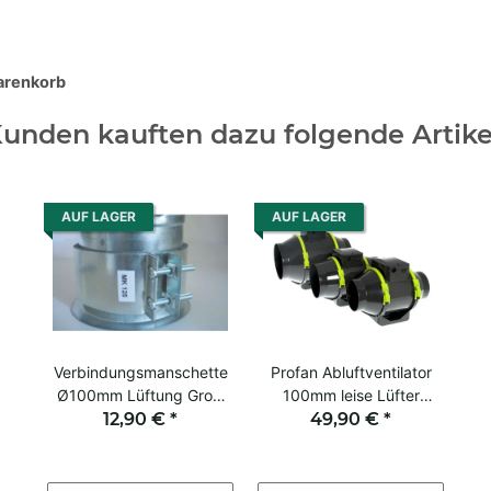
Warenkorb
unden kauften dazu folgende Artike
AUF LAGER
AUF LAGER
Verbindungsmanschette
Profan Abluftventilator
Ø100mm Lüftung Grow
100mm leise Lüfter
Rohrverbindung
12,90 €
*
49,90 €
Growklima
*