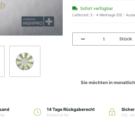
Sofort verfügbar
Lieferzeit:
3 - 4 Werktage
(DE - Ausl
Stück
Sie möchten in monatlic
rsand
14 Tage Rückgaberecht
Sicher
der
Einfach & fair
SSL ver