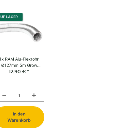
UF LAGER
1x
RAM Alu-Flexrohr
Ø127mm 5m Grow
Abluft Zubehör
12,90 €
*
Luftschlauch
In den
Warenkorb