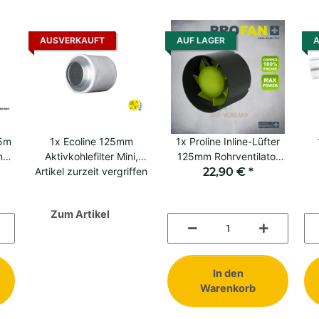
AUSVERKAUFT
AUF LAGER
A
 5m
1x
Ecoline 125mm
1x
Proline Inline-Lüfter
ng
Aktivkohlefilter Mini,
125mm Rohrventilator
Artikel zurzeit vergriffen
240m³/h, Luftfilter fürs
22,90 €
Growklima
*
Growzelt
Zum Artikel
In den
Warenkorb