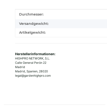
Produkteigenschaft
Wert
Durchmesser:
Versandgewicht:
Artikelgewicht:
Herstellerinformationen:
HIGHPRO NETWORK, S.L.
Calle General Perón 22
Madrid
Madrid, Spanien, 28020
legal@gardenhighpro.com