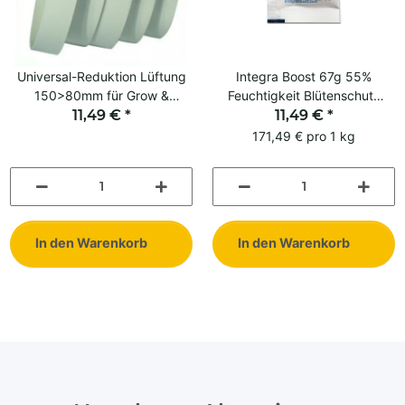
Universal-Reduktion Lüftung
Integra Boost 67g 55%
150>80mm für Grow &
Feuchtigkeit Blütenschutz
Indoor-Luftführung
11,49 €
*
Kräuter Aroma
11,49 €
*
171,49 € pro 1 kg
In den Warenkorb
In den Warenkorb