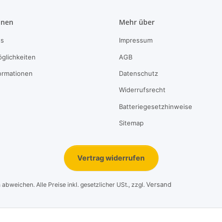
onen
Mehr über
ns
Impressum
glichkeiten
AGB
ormationen
Datenschutz
Widerrufsrecht
Batteriegesetzhinweise
Sitemap
Vertrag widerrufen
Versand
bweichen. Alle Preise inkl. gesetzlicher USt., zzgl.
© 1995-2026, LeoVersand.de