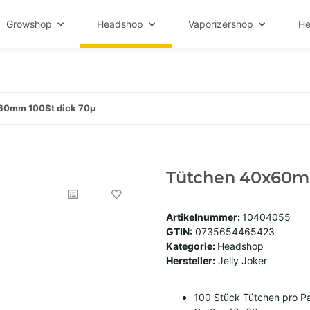
Growshop
Headshop
Vaporizershop
He
60mm 100St dick 70µ
Tütchen 40x60mm
Artikelnummer:
10404055
GTIN:
0735654465423
Kategorie:
Headshop
Hersteller:
Jelly Joker
100 Stück Tütchen pro 