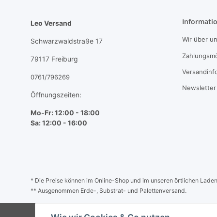
Informati
Leo Versand
Wir über u
Schwarzwaldstraße 17
Zahlungsmö
79117 Freiburg
Versandinf
0761/796269
Newsletter
Öffnungszeiten:
Mo-Fr: 12:00 - 18:00
Sa: 12:00 - 16:00
* Die Preise können im Online-Shop und im unseren örtlichen Laden a
** Ausgenommen Erde-, Substrat- und Palettenversand.