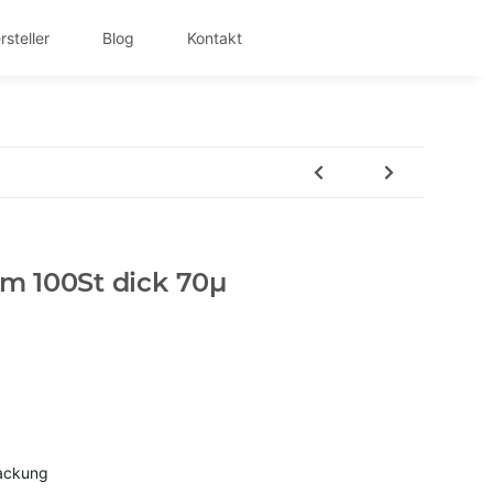
rsteller
Blog
Kontakt
 100St dick 70µ
Packung