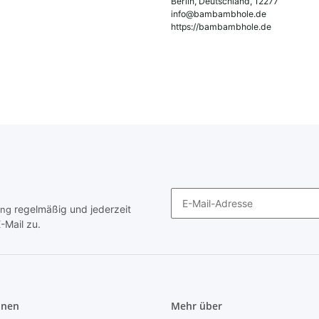
Berlin, Deutschland, 12277
info@bambambhole.de
https://bambambhole.de
regelmäßig und jederzeit
ung
-Mail zu.
Newsletter Abonnieren
onen
Mehr über