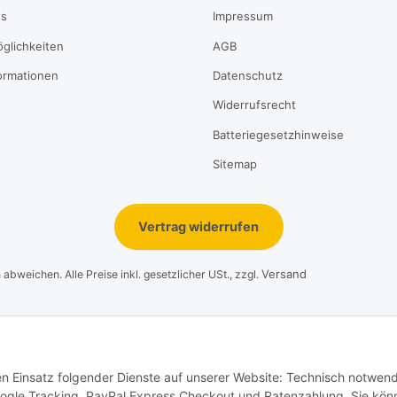
ns
Impressum
glichkeiten
AGB
ormationen
Datenschutz
Widerrufsrecht
Batteriegesetzhinweise
Sitemap
Vertrag widerrufen
Versand
bweichen. Alle Preise inkl. gesetzlicher USt., zzgl.
© 1995-2026, LeoVersand.de
den Einsatz folgender Dienste auf unserer Website: Technisch notwend
ogle Tracking, PayPal Express Checkout und Ratenzahlung. Sie kön