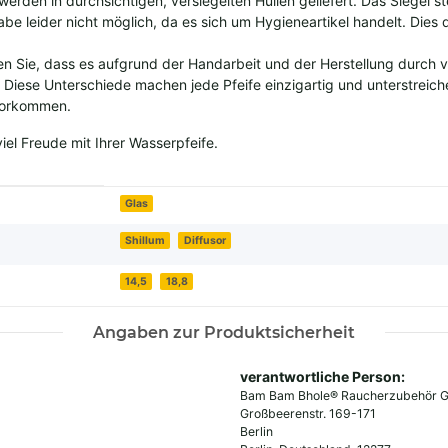
en in durchsichtigen, versiegelten Hüllen geliefert. Das Siegel stell
abe leider nicht möglich, da es sich um Hygieneartikel handelt. Dies 
n Sie, dass es aufgrund der Handarbeit und der Herstellung durch 
Diese Unterschiede machen jede Pfeife einzigartig und unterstreic
 vorkommen.
el Freude mit Ihrer Wasserpfeife.
Glas
Shillum
Diffusor
14,5
18,8
Angaben zur Produktsicherheit
verantwortliche Person:
Bam Bam Bhole® Raucherzubehör
Großbeerenstr. 169-171
Berlin