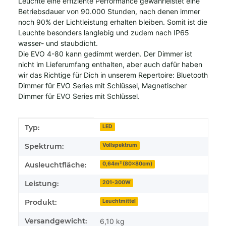
Leuchte eine effiziente Performance gewährleistet eine
Betriebsdauer von 90.000 Stunden, nach denen immer
noch 90% der Lichtleistung erhalten bleiben. Somit ist die
Leuchte besonders langlebig und zudem nach IP65
wasser- und staubdicht.
Die EVO 4-80 kann gedimmt werden. Der Dimmer ist
nicht im Lieferumfang enthalten, aber auch dafür haben
wir das Richtige für Dich in unserem Repertoire:
Bluetooth
Dimmer für EVO Series mit Schlüssel
,
Magnetischer
Dimmer für EVO Series mit Schlüssel
.
Produkteigenschaft
Wert
Typ:
LED
Spektrum:
Vollspektrum
Ausleuchtfläche:
0,64m² (80x80cm)
Leistung:
201-300W
Produkt:
Leuchtmittel
Versandgewicht:
6,10 kg