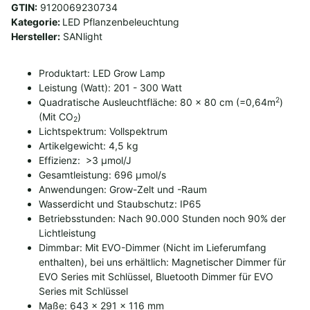
GTIN:
9120069230734
Kategorie:
LED Pflanzenbeleuchtung
Hersteller:
SANlight
Produktart: LED Grow Lamp
Leistung (Watt): 201 - 300 Watt
2
Quadratische Ausleuchtfläche: 80 x 80 cm (=0,64m
)
(Mit CO
)
2
Lichtspektrum: Vollspektrum
Artikelgewicht: 4,5 kg
Effizienz: >3 µmol/J
Gesamtleistung: 696 µmol/s
Anwendungen: Grow-Zelt und -Raum
Wasserdicht und Staubschutz: IP65
Betriebsstunden: Nach 90.000 Stunden noch 90% der
Lichtleistung
Dimmbar: Mit EVO-Dimmer (Nicht im Lieferumfang
enthalten), bei uns erhältlich:
Magnetischer Dimmer für
EVO Series mit Schlüssel
,
Bluetooth Dimmer für EVO
Series mit Schlüssel
Maße: 643 x 291 x 116 mm