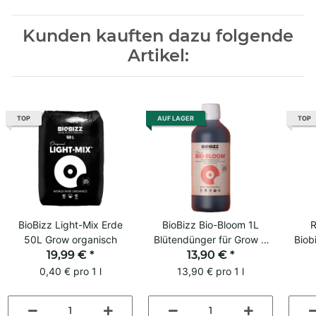
Kunden kauften dazu folgende
Artikel:
TOP
AUF LAGER
TOP
BioBizz Light-Mix Erde
BioBizz Bio-Bloom 1L
R
50L Grow organisch
Blütendünger für Grow &
Biob
19,99 €
*
13,90 €
Blüte
*
0,40 € pro 1 l
13,90 € pro 1 l