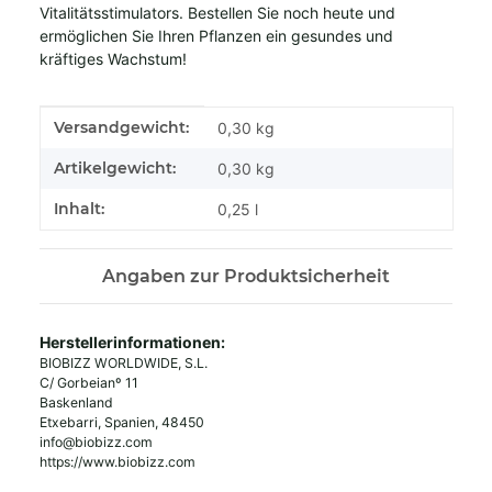
Vitalitätsstimulators. Bestellen Sie noch heute und
ermöglichen Sie Ihren Pflanzen ein gesundes und
kräftiges Wachstum!
Produkteigenschaft
Wert
Versandgewicht:
0,30 kg
Artikelgewicht:
0,30
kg
Inhalt:
0,25 l
Angaben zur Produktsicherheit
Herstellerinformationen:
BIOBIZZ WORLDWIDE, S.L.
C/ Gorbeianº 11
Baskenland
Etxebarri, Spanien, 48450
info@biobizz.com
https://www.biobizz.com