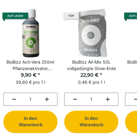
AUF LAGER
TOP
AUF 
BioBizz Acti-Vera 250ml
BioBizz All-Mix 50L
BioB
Pflanzenaktivator,
vollgedüngte Grow-Erde
Vitalkraft für Erde & Coco
9,90 €
*
22,90 €
*
Blüt
39,60 € pro 1 l
0,46 € pro 1 l
In den
In den
Warenkorb
Warenkorb