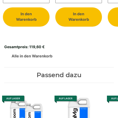
In den
In den
Warenkorb
Warenkorb
Gesamtpreis:
119,60 €
Alle in den Warenkorb
Passend dazu
AUF LAGER
AUF LAGER
AUF 