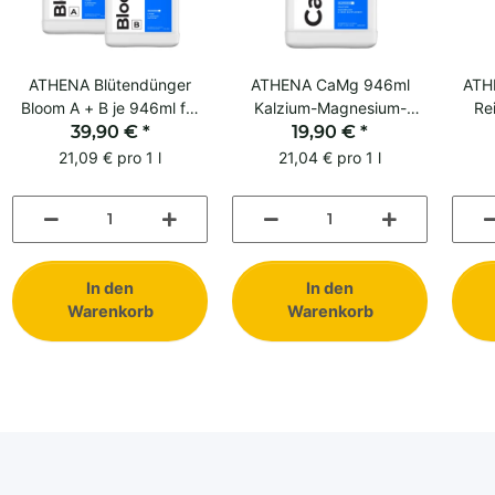
ATHENA Blütendünger
ATHENA CaMg 946ml
ATH
Bloom A + B je 946ml für
Kalzium-Magnesium-
Re
alle Medien
39,90 €
*
Supplement
19,90 €
*
21,09 € pro 1 l
21,04 € pro 1 l
In den
In den
Warenkorb
Warenkorb