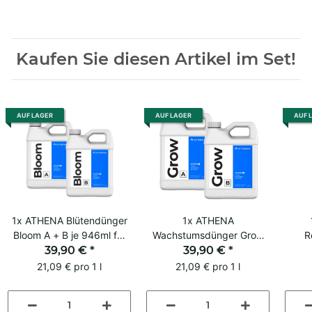
Kaufen Sie diesen Artikel im Set!
AUF LAGER
AUF LAGER
AUF 
1x
ATHENA Blütendünger
1x
ATHENA
Bloom A + B je 946ml für
Wachstumsdünger Grow
R
alle Medien
39,90 €
*
A + B je 946ml für alle
39,90 €
*
946
Medien
21,09 € pro 1 l
21,09 € pro 1 l