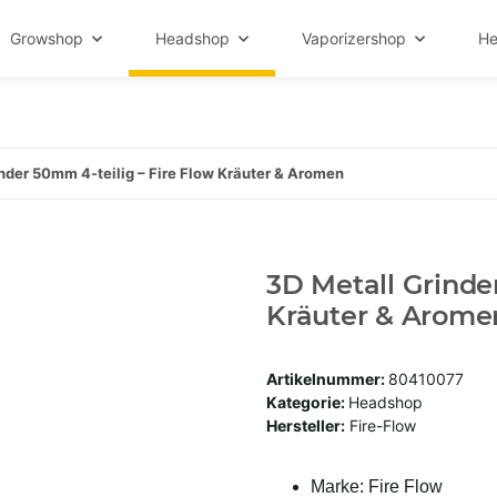
Growshop
Headshop
Vaporizershop
He
nder 50mm 4-teilig – Fire Flow Kräuter & Aromen
3D Metall Grinde
Kräuter & Arome
Artikelnummer:
80410077
Kategorie:
Headshop
Hersteller:
Fire-Flow
Marke: Fire Flow