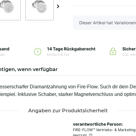
x
Dieser Artikel hat Variatione
rsand
14 Tage Rückgaberecht
Sicher
der
Einfach & fair
SSL ver
htigen, wenn verfügbar
esserscharfer Diamantzahnung von Fire-Flow. Such dir dein Des
erspiel. Inklusive Schaber, starker Magnetverschluss und optima
Angaben zur Produktsicherheit
verantwortliche Person:
FIRE-FLOW™ Vertriebs- & Marketin
Hertzstr. 71